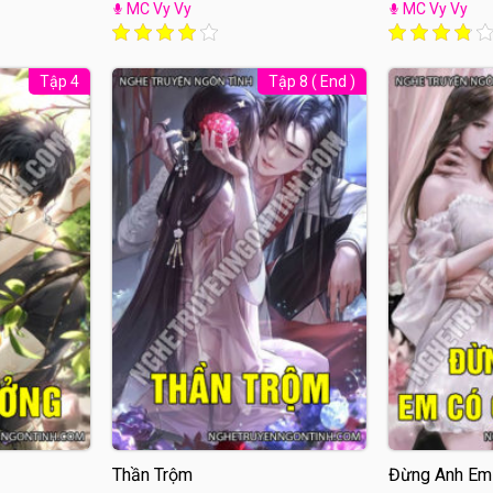
Của Tôi
MC Vy Vy
MC Vy Vy
Tập 4
Tập 8 ( End )
Thần Trộm
Đừng Anh Em