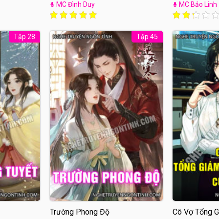
MC Đình Duy
MC Bảo Linh
Tập 28
Tập 45
Trường Phong Độ
Cô Vợ Tổng G