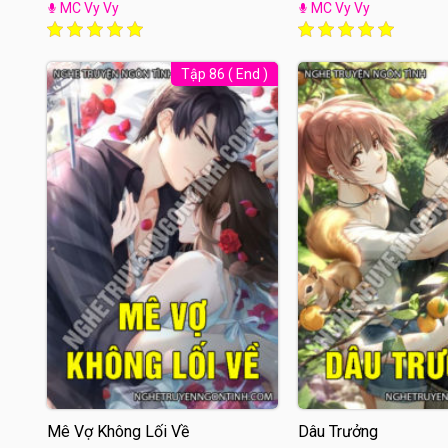
MC Vy Vy
MC Vy Vy
Tập 86 ( End )
Mê Vợ Không Lối Về
Dâu Trưởng