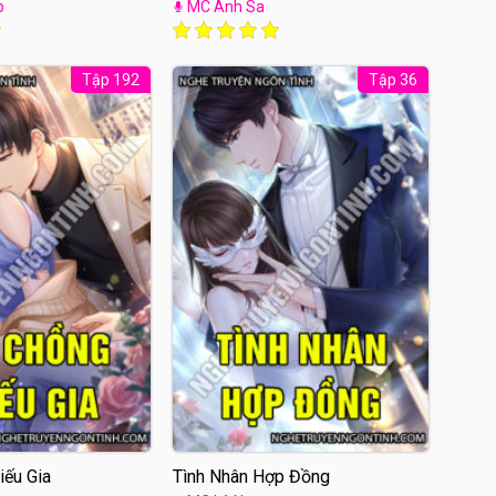
p
MC Anh Sa
Tập 192
Tập 36
iếu Gia
Tình Nhân Hợp Đồng