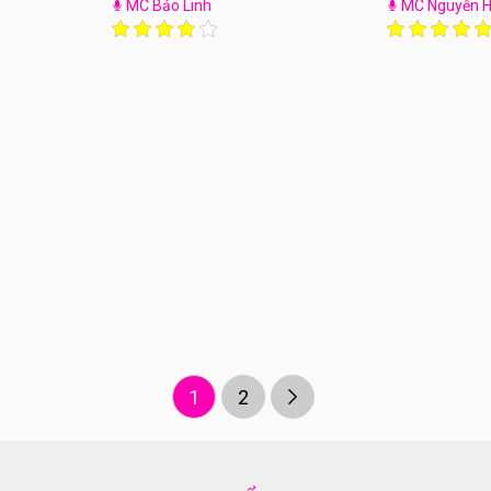
MC Bảo Linh
MC Nguyễn 
1
2