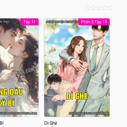
Tập 11
Phần 3 Tập 19
Bí
Dì Ghẻ