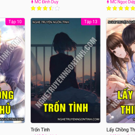
MC Đình Duy
MC Ngọc Diệ
Tập 10
Tập 13
Trốn Tình
Lấy Chồng Th