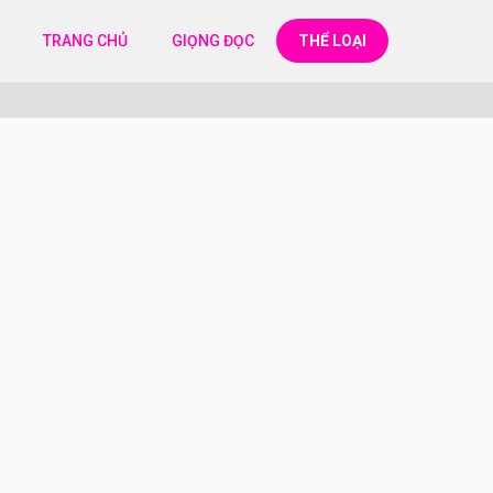
TRANG CHỦ
GIỌNG ĐỌC
THỂ LOẠI