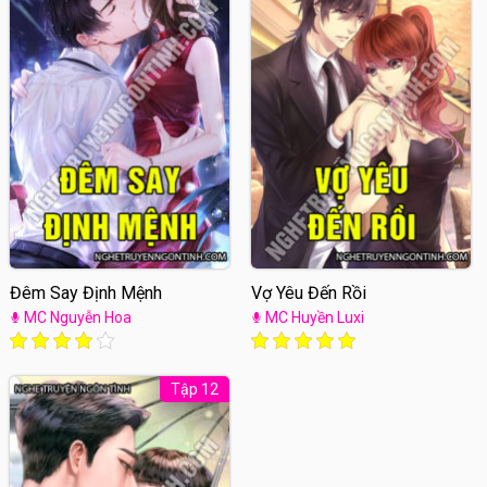
Đêm Say Định Mệnh
Vợ Yêu Đến Rồi
MC Nguyễn Hoa
MC Huyền Luxi
Tập 12