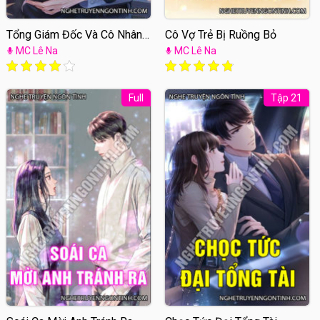
Tổng Giám Đốc Và Cô Nhân
Cô Vợ Trẻ Bị Ruồng Bỏ
Viên
MC Lê Na
MC Lê Na
Full
Tập 21