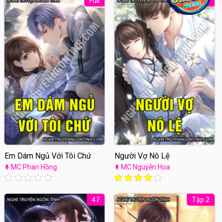
Full
Tập 14
Em Dám Ngủ Với Tôi Chứ
Người Vợ Nô Lệ
MC Phan Hồng
MC Nguyễn Hoa
47
Tập 2