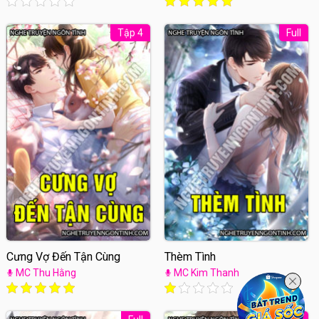
Tập 4
Full
Cưng Vợ Đến Tận Cùng
Thèm Tình
MC Thu Hằng
MC Kim Thanh