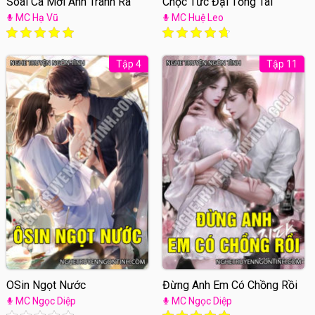
Soái Ca Mời Anh Tránh Ra
Chọc Tức Đại Tổng Tài
MC Hạ Vũ
MC Huệ Leo
Tập 4
Tập 11
OSin Ngọt Nước
Đừng Anh Em Có Chồng Rồi
MC Ngọc Diệp
MC Ngọc Diệp