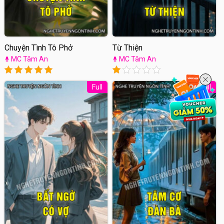
Chuyện Tình Tô Phở
Từ Thiện
MC Tâm An
MC Tâm An
Full
Full