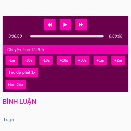
0:00:00
0:00:00
Chuyện Tình Tô Phở
-1m
-30s
-10s
+10s
+30s
+1m
+2m
Hẹn Giờ
BÌNH LUẬN
Login