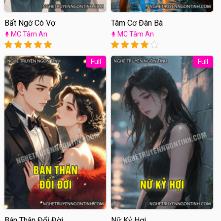
Bất Ngờ Có Vợ
Tâm Cơ Đàn Bà
MC Tâm An
MC Tâm An
Full
Full
Bán Thân Đổi Đời
Nữ Kỷ Hợi