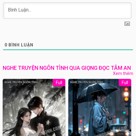
0
BÌNH LUẬN
NGHE TRUYỆN NGÔN TÌNH QUA GIỌNG ĐỌC TÂM AN
Xem thêm
Full
Full