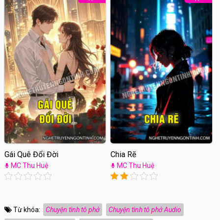
Gái Quê Đổi Đời
Chia Rẽ
MC Thu Huệ
MC Thu Huệ
Từ khóa:
Chuyện tình tô phở
Chuyện tình tô phở Audio