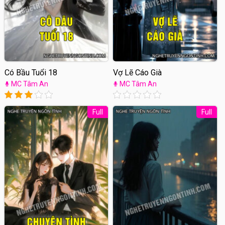
Có Bầu Tuổi 18
Vợ Lẽ Cáo Già
MC Tâm An
MC Tâm An
Full
Full