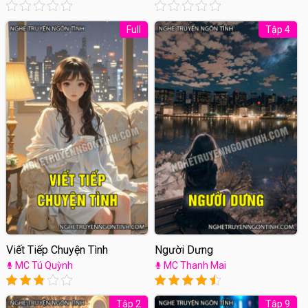
Full
Tập 4
Viết Tiếp Chuyện Tình
Người Dưng
MC Tú Quỳnh
MC Thanh Mai
Tập 2
Tập 9