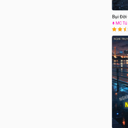
Bụi Đời
MC Tú