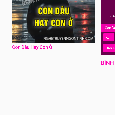
0:
Con D
-1m
Con Dâu Hay Con Ở
Hẹn G
BÌNH