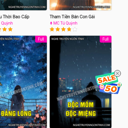
u Thời Bao Cấp
Tham Tiền Bán Con Gái
 Quỳnh
MC Tú Quỳnh
Full
Full