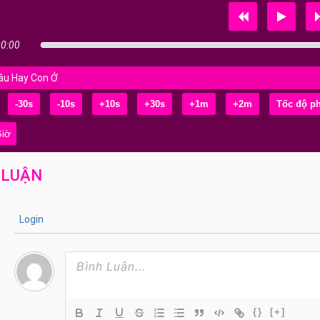
00:00
âu Hay Con Ở
-30s
-10s
+10s
+30s
+1m
+2m
iờ
 LUẬN
Login
{}
[+]