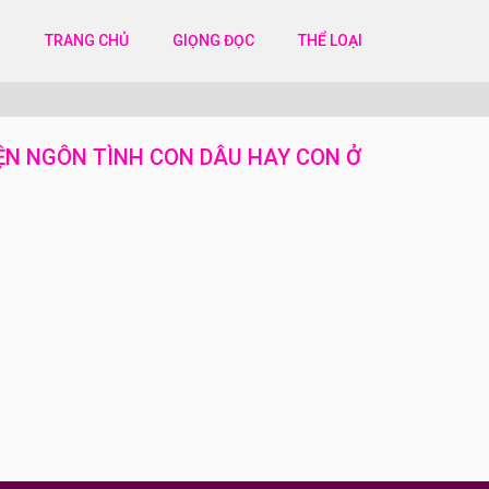
TRANG CHỦ
GIỌNG ĐỌC
THỂ LOẠI
ỆN NGÔN TÌNH CON DÂU HAY CON Ở