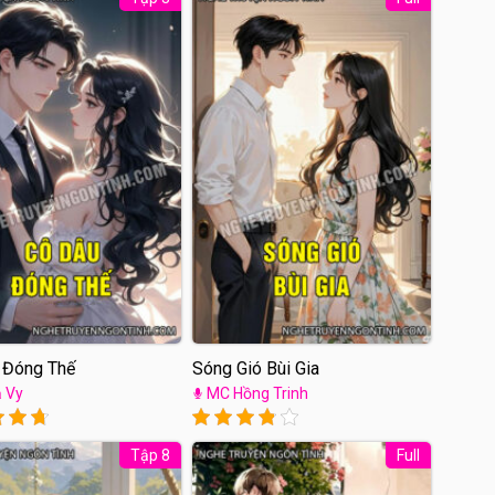
 Đóng Thế
Sóng Gió Bùi Gia
 Vy
MC Hồng Trinh
Tập 8
Full