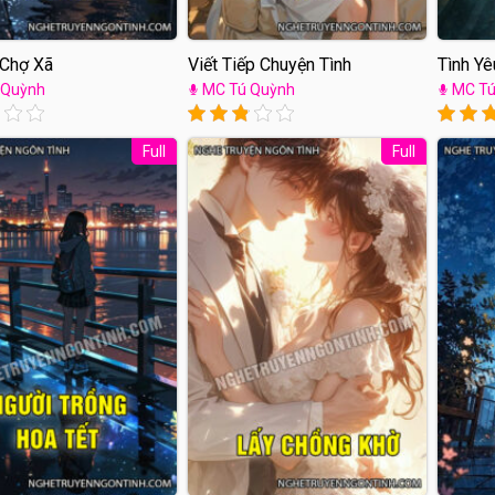
 Chợ Xã
Viết Tiếp Chuyện Tình
Tình Yê
 Quỳnh
MC Tú Quỳnh
MC Tú
Full
Full