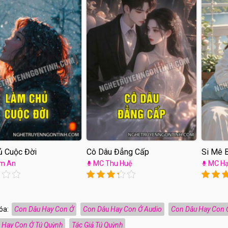
 Cuộc Đời
Cô Dâu Đẳng Cấp
Si Mê 
m An
MC Thu Huệ
MC Hạ
óa:
Con Dâu Hay Con Ở
Con Dâu Hay Con Ở Audio
Con Dâu Hay Con Ở
 Hay Con Ở Tú Quỳnh
Tác Giả Tú Quỳnh