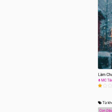
Làm Chủ
MC Tâ
Từ kh
Con Dâu