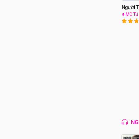
Người T
MC Tú
NG