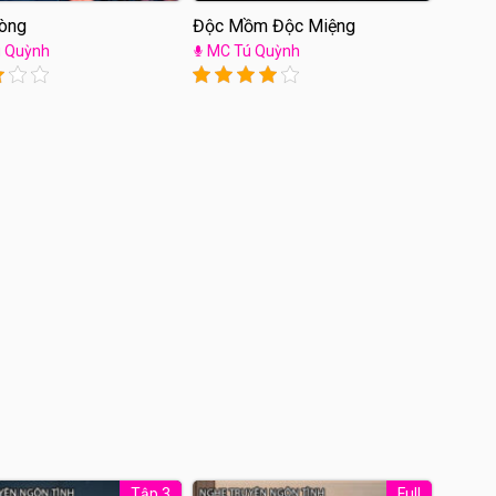
òng
Độc Mồm Độc Miệng
 Quỳnh
MC Tú Quỳnh
Tập 3
Full