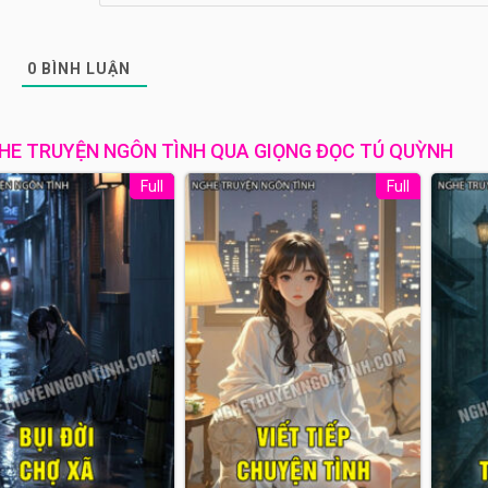
0
BÌNH LUẬN
HE TRUYỆN NGÔN TÌNH QUA GIỌNG ĐỌC TÚ QUỲNH
Full
Full