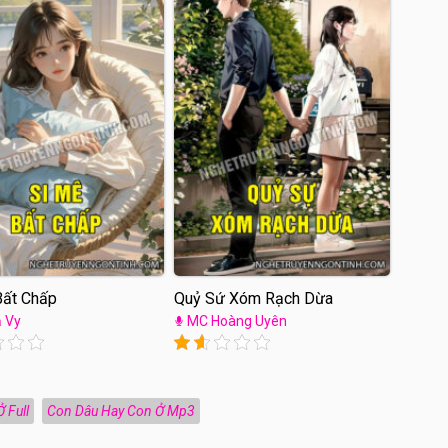
Bất Chấp
Quỷ Sứ Xóm Rạch Dừa
 Vy
MC Hoàng Uyên
 Full
Con Dâu Hay Con Ở Mp3