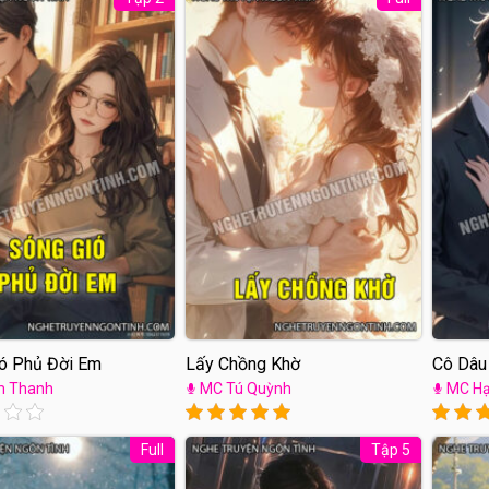
ó Phủ Đời Em
Lấy Chồng Khờ
Cô Dâu
m Thanh
MC Tú Quỳnh
MC Hạ
Full
Tập 5