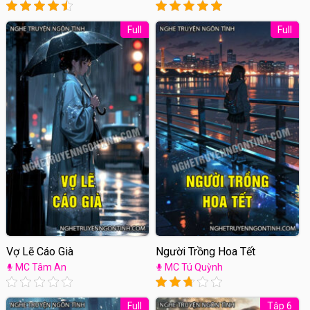
Full
Full
Vợ Lẽ Cáo Già
Người Trồng Hoa Tết
MC Tâm An
MC Tú Quỳnh
Full
Tập 6