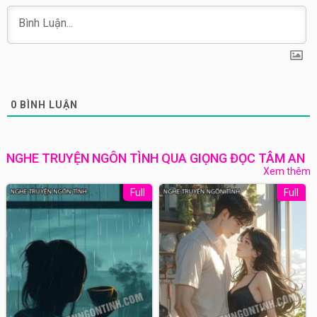
0
BÌNH LUẬN
NGHE TRUYỆN NGÔN TÌNH QUA GIỌNG ĐỌC TÂM AN
Xem thêm
Full
Full