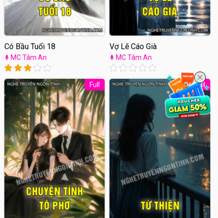
Có Bầu Tuổi 18
Vợ Lẽ Cáo Già
MC Tâm An
MC Tâm An
Full
Full