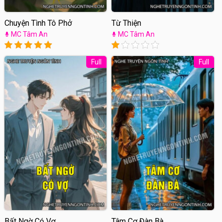
Chuyện Tình Tô Phở
Từ Thiện
MC Tâm An
MC Tâm An
Full
Full
Bất Ngờ Có Vợ
Tâm Cơ Đàn Bà