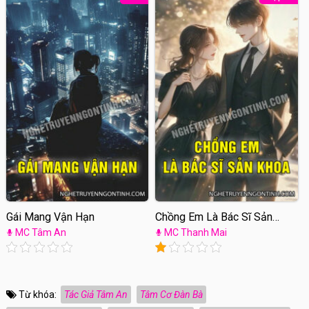
Gái Mang Vận Hạn
Chồng Em Là Bác Sĩ Sản
Khoa
MC Tâm An
MC Thanh Mai
Từ khóa:
Tác Giả Tâm An
Tâm Cơ Đàn Bà