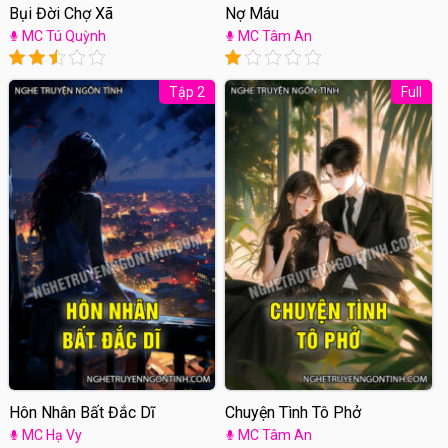
Bụi Đời Chợ Xã
Nợ Máu
MC Tú Quỳnh
MC Tâm An
Tập 2
Full
Hôn Nhân Bất Đắc Dĩ
Chuyện Tình Tô Phở
MC Hạ Vy
MC Tâm An