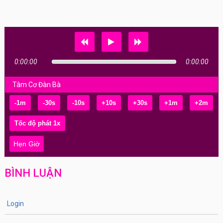
0:00:00
0:00:00
Tâm Cơ Đàn Bà
-1m
-30s
-10s
+10s
+30s
+1m
+2m
Hẹn Giờ
BÌNH LUẬN
Login