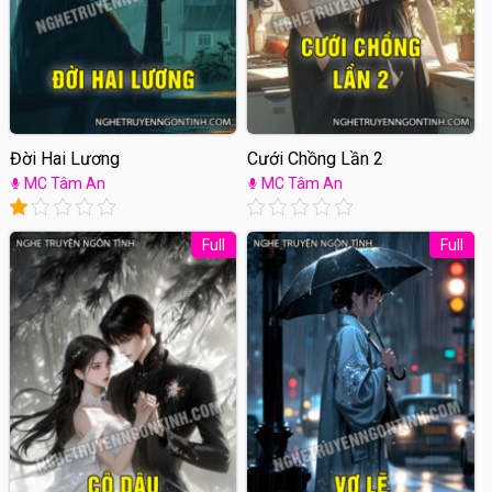
Đời Hai Lương
Cưới Chồng Lần 2
MC Tâm An
MC Tâm An
Full
Full