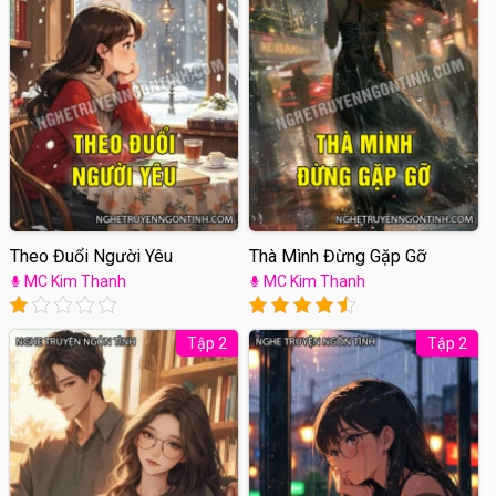
Theo Đuổi Người Yêu
Thà Mình Đừng Gặp Gỡ
MC Kim Thanh
MC Kim Thanh
Tập 2
Tập 2