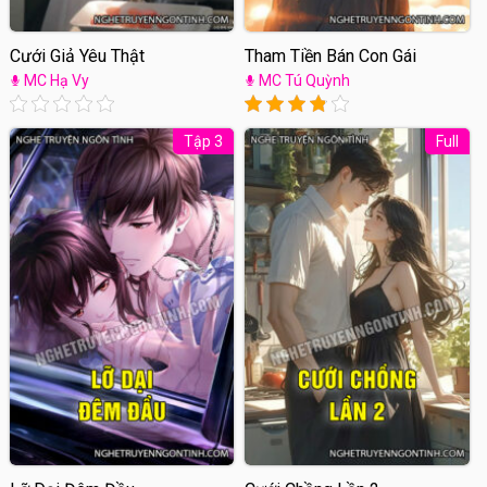
Cưới Giả Yêu Thật
Tham Tiền Bán Con Gái
MC Hạ Vy
MC Tú Quỳnh
Tập 3
Full