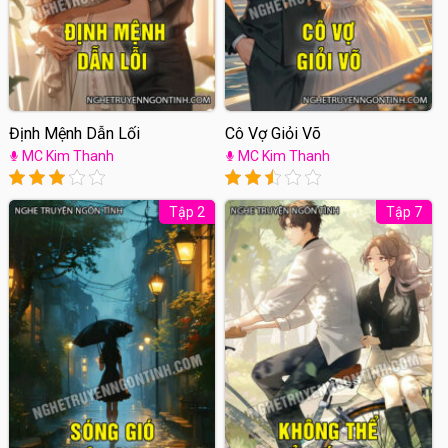
Định Mệnh Dẫn Lối
Cô Vợ Giỏi Võ
MC Kim Thanh
MC Kim Thanh
Tập 2
Tập 7