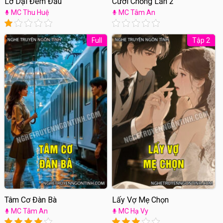
Lỡ Dại Đêm Đầu
Cưới Chồng Lần 2
MC Thu Huệ
MC Tâm An
Full
Tập 2
Tâm Cơ Đàn Bà
Lấy Vợ Mẹ Chọn
MC Tâm An
MC Hạ Vy